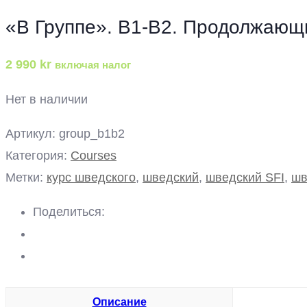
«В Группе». B1-B2. Продолжающ
2 990
kr
включая налог
Нет в наличии
Артикул:
group_b1b2
Категория:
Courses
Метки:
курс шведского
,
шведский
,
шведский SFI
,
шв
Поделиться:
Описание