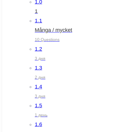
1.0
1
1.1
Många / mycket
10 Questions
1.2
3 дня
1.3
2 дня
1.4
3 дня
1.5
1 день
1.6