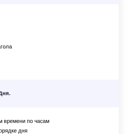
агола
Дня.
м времени по часам
порядке дня